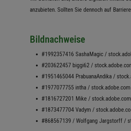
anzubieten. Sollten Sie dennoch auf Barrie
Bildnachweise
#1992357416 SashaMagic / stock.ad
#203622457 biggi62 / stock.adobe.c
#1951465044 PrabuanaAndika / stock
#1977077755 intha / stock.adobe.com
#1816727201 Mike / stock.adobe.com
#1873477704 Vadym / stock.adobe.c
#868567139 / Wolfgang Jargstorff / 