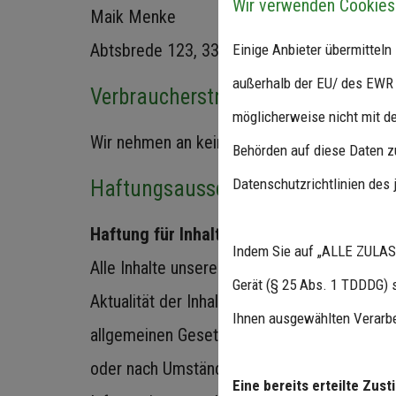
Wir verwenden Cookies
Maik Menke
Abtsbrede 123, 33098 Paderborn
Einige Anbieter übermittel
außerhalb der EU/ des EWR (
Verbraucherstreitbeilegungs-/Univ
möglicherweise nicht mit de
Wir nehmen an keinem Streitbeilegungsverfah
Behörden auf diese Daten zu
Datenschutzrichtlinien des 
Haftungsausschluss
Haftung für Inhalte
Indem Sie auf „ALLE ZULASS
Alle Inhalte unseres Internetauftritts wurden
Gerät (§ 25 Abs. 1 TDDDG) 
Aktualität der Inhalte können wir jedoch ke
Ihnen ausgewählten Verarbe
allgemeinen Gesetzen verantwortlich. Wir si
oder nach Umständen zu forschen, die auf ei
Eine bereits erteilte Zus