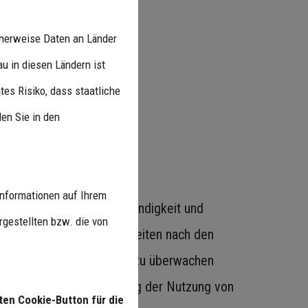
cherweise Daten an Länder
u in diesen Ländern ist
es Risiko, dass staatliche
en Sie in den
nformationen auf Ihrem
ür die Richtigkeit, Vollständigkeit und
gestellten bzw. die von
igene Inhalte auf diesen Seiten nach den
erte fremde Informationen zu überwachen
ur Entfernung oder Sperrung der Nutzung von
ten Cookie-Button für die