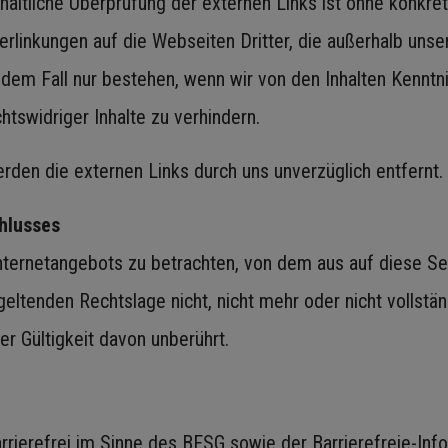
inhaltliche Überprüfung der externen Links ist ohne konkr
 Verlinkungen auf die Webseiten Dritter, die außerhalb un
n dem Fall nur bestehen, wenn wir von den Inhalten Kenntn
htswidriger Inhalte zu verhindern.
den die externen Links durch uns unverzüglich entfernt.
hlusses
Internetangebots zu betrachten, von dem aus auf diese Se
eltenden Rechtslage nicht, nicht mehr oder nicht vollstän
er Gültigkeit davon unberührt.
arrierefrei im Sinne des BFSG sowie der Barrierefreie-In