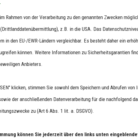
.
n im Rahmen von der Verarbeitung zu den genannten Zwecken mögli
Drittlanddatenübermittlung), z.B. in die USA. Das Datenschutznivea
ersalschlichtungsstelle
m in den EU-/EWR-Ländern vergleichbar. Es besteht daher ein erhöht
ren vor einer Verbraucherschlichtungsstelle teil.
greifen können. Weitere Informationen zu Sicherheitsgarantien find
jeweiligen Anbieters.
EN" klicken, stimmen Sie sowohl dem Speichern und Abrufen von I
 mit größter Sorgfalt und nach bestem Gewissen erstellt. F
sowie der anschließenden Datenverarbeitung für die nachfolgend dar
ine Gewähr übernehmen. Als Diensteanbieter sind wir für e
itungszwecke zu (Art 6 Abs. 1 lit. a. DSGVO).
nd jedoch nicht verpflichtet, übermittelte oder gespeich
ne rechtswidrige Tätigkeit hinweisen. Verpflichtungen z
timmung können Sie jederzeit über den links unten eingeblende