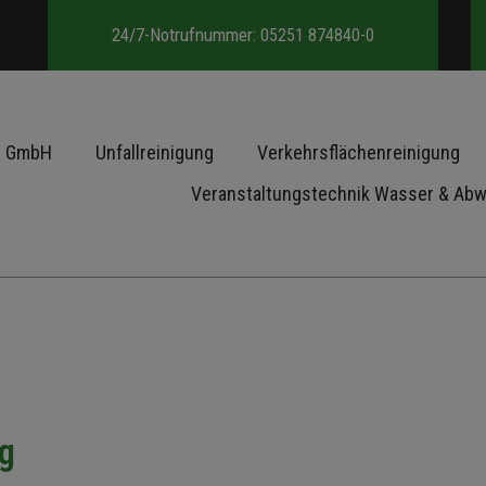
24/7-Notrufnummer:
05251 874840-0
e GmbH
Unfallreinigung
Verkehrsflächenreinigung
Veranstaltungstechnik Wasser & Ab
g