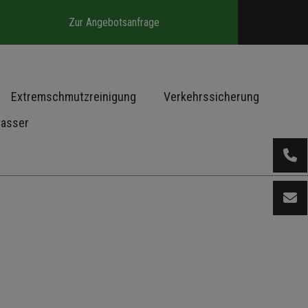
Zur Angebotsanfrage
Extremschmutzreinigung
Verkehrssicherung
wasser
05
inf